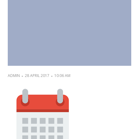
-
-
ADMIN
28 APRIL 2017
10:06 AM