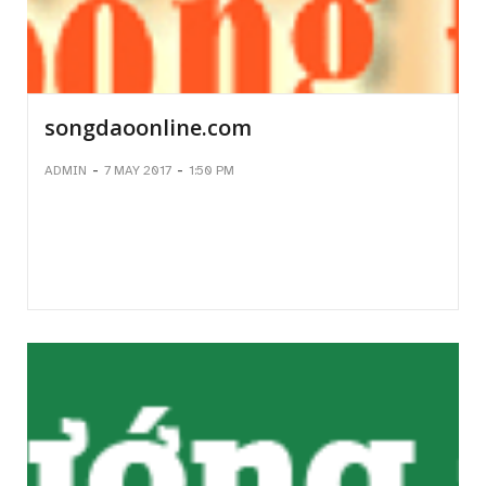
songdaoonline.com
-
-
ADMIN
7 MAY 2017
1:50 PM